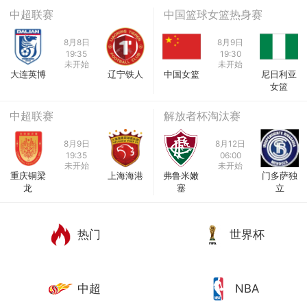
中超联赛
中国篮球女篮热身赛
8月8日
8月9日
19:35
19:30
未开始
未开始
大连英博
辽宁铁人
中国女篮
尼日利亚
女篮
中超联赛
解放者杯淘汰赛
8月9日
8月12日
19:35
06:00
未开始
未开始
重庆铜梁
上海海港
弗鲁米嫩
门多萨独
龙
塞
立
热门
世界杯
中超
NBA